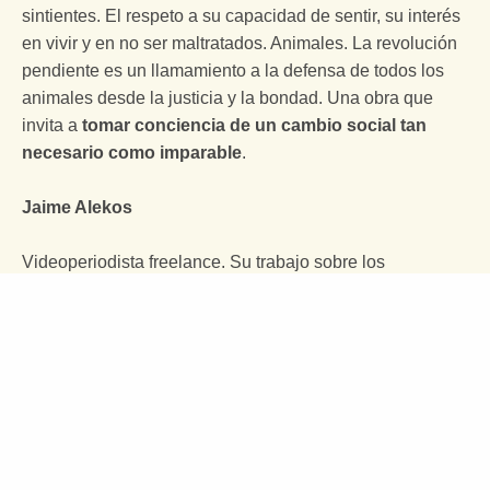
sintientes. El respeto a su capacidad de sentir, su interés
en vivir y en no ser maltratados. Animales. La revolución
pendiente es un llamamiento a la defensa de todos los
animales desde la justicia y la bondad. Una obra que
invita a
tomar conciencia de un cambio social tan
necesario como imparable
.
Jaime Alekos
Videoperiodista freelance. Su trabajo sobre los
desahucios en España es parte del documental Frágil
Equilibrio, ganador del Premio Goya 2017 a la Mejor
Película Documental. Sus reportajes sobre maltrato
animal para el Partido Animalista PACMA han sido
publicados por prácticamente todos los medios
españoles y referenciados fuera del país por The
Associated Press, The Guardian, Politico y Univisión,
entre otros. En agosto de 2016, el diario El País escribió