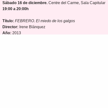
Sábado 16 de diciembre.
Centre del Carme, Sala Capitular
19:00 a 20:00h
T
í
tulo:
FEBRERO. El miedo de los galgos
Director:
Irene Blánquez
A
ñ
o:
2013
G
é
nero:
Documental
Duraci
ó
n:
61 min
Productora:
Waggingtale Films y colaboración especial de
SOS Galgos
Sinopsis
El hilo conductor del documental es Mila, una galga con
mucho miedo a las personas, abandonada en un pueblo
sevillano. Mila es rescatada y trasladada a Barcelona por la
ONG “SOS Galgos” a la espera de una cirugía y de empezar
una nueva vida.