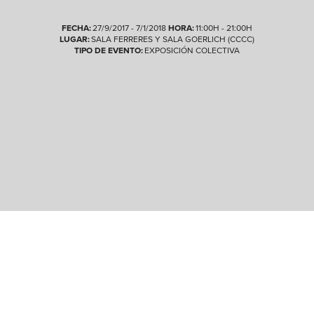
FECHA:
27/9/2017 - 7/1/2018
HORA:
11:00H - 21:00H
LUGAR:
SALA FERRERES Y SALA GOERLICH (CCCC)
TIPO DE EVENTO:
EXPOSICIÓN COLECTIVA